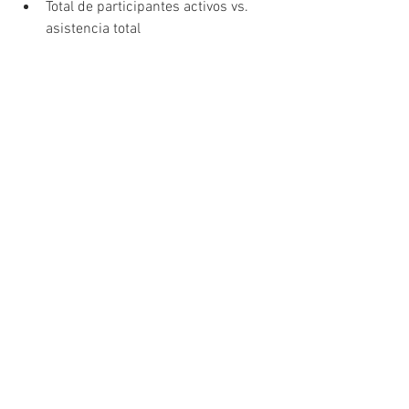
Total de participantes activos vs. 
asistencia total
Total de fotos generadas
Total de correos capturados con 
consentimiento
Galería completa para uso del 
cliente
Estimación de alcance digital 
orgánico (si se usó hashtag)
Recomendaciones para próximos 
eventos basadas en participación
Este reporte hace que tu agencia se vea 
profesional y data-driven, no solo 
operativa.
Preguntas frecuentes 
para agencias
¿Manejan acuerdos de exclusividad con 
agencias en Bogotá?